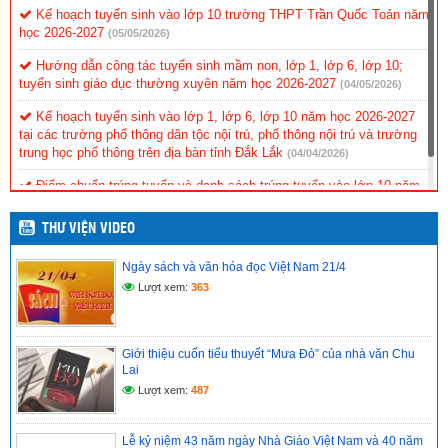
Thông tin Kỳ thi thử Tốt nghiệp THPT năm 2026 – Lần 2
Kế hoạch tuyển sinh vào lớp 10 trường THPT Trần Quốc Toản năm
(13/04/2026)
học 2026-2027
(05/05/2026)
Hướng dẫn công tác tuyển sinh mầm non, lớp 1, lớp 6, lớp 10;
Thời khoá biểu số 10, học kỳ II năm học 2025-2026. Thực
tuyển sinh giáo dục thường xuyên năm học 2026-2027
(04/05/2026)
hiện từ thứ Hai, ngày 13/4/2026
Kế hoạch tuyển sinh vào lớp 1, lớp 6, lớp 10 năm học 2026-2027
(11/04/2026)
tại các trường phổ thông dân tộc nội trú, phổ thông nội trú và trường
trung học phổ thông trên địa bàn tỉnh Đắk Lắk
(04/04/2026)
Ngày sách và văn hóa đọc Việt Nam 21/4
(06/04/2026)
Điểm chuẩn trúng tuyển và danh sách trúng tuyển vào lớp 10 năm
học 2025-2026
(02/07/2025)
THƯ VIỆN VIDEO
Ngày sách và văn hóa đọc Việt Nam 21/4
Lượt xem:
363
Giới thiệu cuốn tiểu thuyết “Mưa Đỏ” của nhà văn Chu
Lai
Lượt xem:
487
Lễ kỷ niệm 43 năm ngày Nhà Giáo Việt Nam và 40 năm