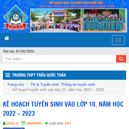
Toggle
naviga
Thứ sáu, 07/08/2026
TRƯỜNG THPT TRẦN QUỐC TOẢN
Trang chủ
Thi & Tuyển sinh
,
Thông tin tuyển sinh
Kế hoạch tuyển sinh vào lớp 10, năm học 2022 – 2023
KẾ HOẠCH TUYỂN SINH VÀO LỚP 10, NĂM HỌC
2022 – 2023
Quản trị
18/05/2022
Lượt xem:
1147