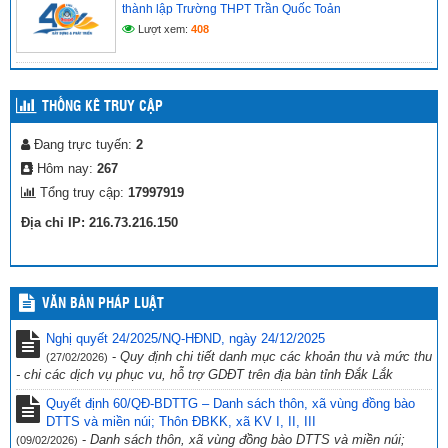
thành lập Trường THPT Trần Quốc Toản
Lượt xem:
408
THỐNG KÊ TRUY CẬP
Đang trực tuyến:
2
Hôm nay:
267
Tổng truy cập:
17997919
Địa chỉ IP: 216.73.216.150
VĂN BẢN PHÁP LUẬT
Nghị quyết 24/2025/NQ-HĐND, ngày 24/12/2025
-
Quy định chi tiết danh mục các khoản thu và mức thu
(27/02/2026)
- chi các dịch vụ phục vu, hỗ trợ GDĐT trên địa bàn tỉnh Đắk Lắk
Quyết định 60/QĐ-BDTTG – Danh sách thôn, xã vùng đồng bào
DTTS và miền núi; Thôn ĐBKK, xã KV I, II, III
-
Danh sách thôn, xã vùng đồng bào DTTS và miền núi;
(09/02/2026)